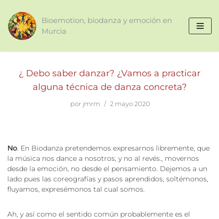
Bioemotion, biodanza y emoción en
Saltar
Murcia
al
contenido
¿ Debo saber danzar? ¿Vamos a practicar
alguna técnica de danza concreta?
por
jmrm
2 mayo 2020
No
. En Biodanza pretendemos expresarnos libremente, que
la música nos dance a nosotros, y no al revés., movernos
desde la emoción, no desde el pensamiento. Dejemos a un
lado pues las coreografías y pasos aprendidos, soltémonos,
fluyamos, expresémonos tal cual somos.
Ah, y así como el sentido común probablemente es el