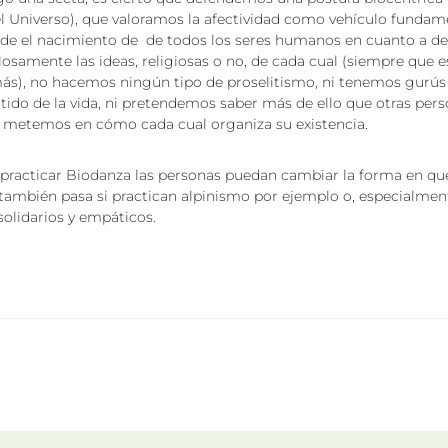
 Universo), que valoramos la afectividad como vehículo funda
sde el nacimiento de de todos los seres humanos en cuanto a de
samente las ideas, religiosas o no, de cada cual (siempre que 
más), no hacemos ningún tipo de proselitismo, ni tenemos gurú
ntido de la vida, ni pretendemos saber más de ello que otras per
s metemos en cómo cada cual organiza su existencia.
e practicar Biodanza las personas puedan cambiar la forma en qu
o también pasa si practican alpinismo por ejemplo o, especialmen
olidarios y empáticos.