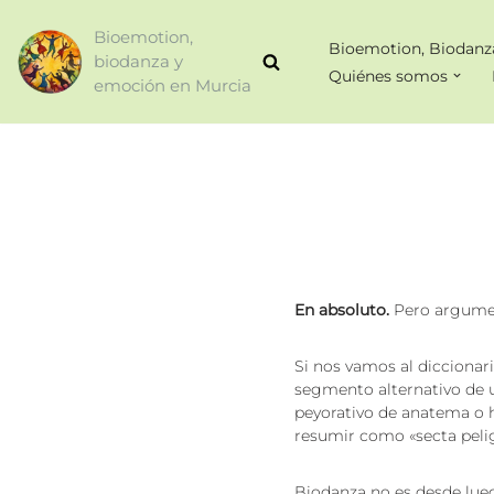
Bioemotion,
Bioemotion, Biodanz
Saltar
biodanza y
Quiénes somos
al
emoción en Murcia
contenido
En absoluto.
Pero argume
Si nos vamos al diccionari
segmento alternativo de u
peyorativo de anatema o 
resumir como «secta pelig
Biodanza no es desde lueg