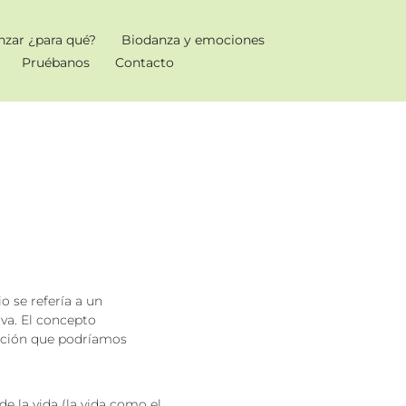
nzar ¿para qué?
Biodanza y emociones
Pruébanos
Contacto
o se refería a un
iva. El concepto
epción que podríamos
e la vida (la vida como el