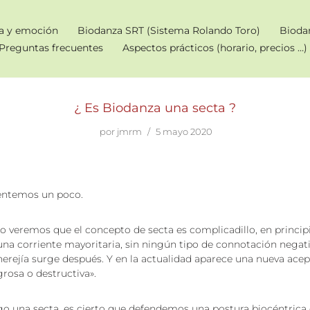
a y emoción
Biodanza SRT (Sistema Rolando Toro)
Bioda
Preguntas frecuentes
Aspectos prácticos (horario, precios …)
¿ Es Biodanza una secta ?
por
jmrm
5 mayo 2020
ntemos un poco.
o veremos que el concepto de secta es complicadillo, en principi
na corriente mayoritaria, sin ningún tipo de connotación negat
herejía surge después. Y en la actualidad aparece una nueva ac
rosa o destructiva».
o una secta, es cierto que defendemos una postura biocéntrica d