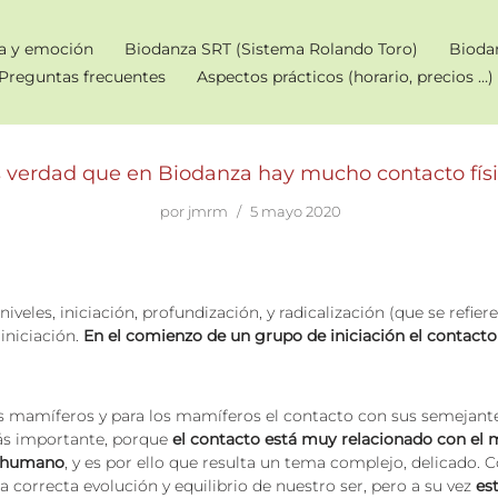
a y emoción
Biodanza SRT (Sistema Rolando Toro)
Bioda
Preguntas frecuentes
Aspectos prácticos (horario, precios …)
s verdad que en Biodanza hay mucho contacto físi
por
jmrm
5 mayo 2020
iveles, iniciación, profundización, y radicalización (que se refier
iniciación.
En el comienzo de un grupo de iniciación el contact
mamíferos y para los mamíferos el contacto con sus semejantes 
más importante, porque
el contacto está muy relacionado con el
er humano
, y es por ello que resulta un tema complejo, delicado
a correcta evolución y equilibrio de nuestro ser, pero a su vez
es